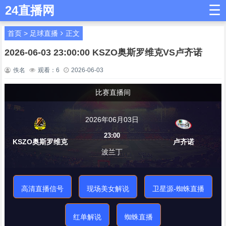
☰
24直播网
首页
>
足球直播
正文
2026-06-03 23:00:00 KSZO奥斯罗维克VS卢齐诺
佚名
观看：
6
2026-06-03
比赛直播间
2026年06月03日
23:00
KSZO奥斯罗维克
卢齐诺
波兰丁
高清直播信号
现场美女解说
卫星源-蜘蛛直播
红单解说
蜘蛛直播