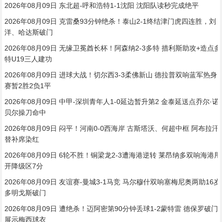
2026年08月09日 东北超-呼和浩特1-1沈阳 沈阳队读秒完成绝平
2026年08月09日 克雷桑93分钟绝杀！泰山2-1终结津门虎四连胜，刘
洋、哈达斯破门
2026年08月09日 无缘卫冕酋长杯！阿森纳2-3多特 措利斯助攻+造点多
特U19三人建功
2026年08月09日 进球大战！切尔西3-3柔佛新山 德拉普双响蓝军热身
赛暂2胜2负1平
2026年08月09日 中甲-深圳青年人1-0延边暂升第2 金泰延送点乔尔·诺
贝尔操刀命中
2026年08月09日 闷平！河南0-0西海岸 古斯塔沃、何超中框 阿布拉汗
替补席染红
2026年08月09日 6轮不胜！铜梁龙2-3遭海港逆转 莱昂纳多双响海港甩
开降级区7分
2026年08月09日 友谊赛-曼城3-1马竞 马尔穆什双响塞梅尼奥两助16岁
多明戈斯破门
2026年08月09日 遭绝杀！迈阿密第90分钟丢球1-2蒙特雷 德保罗破门
展示梅西球衣