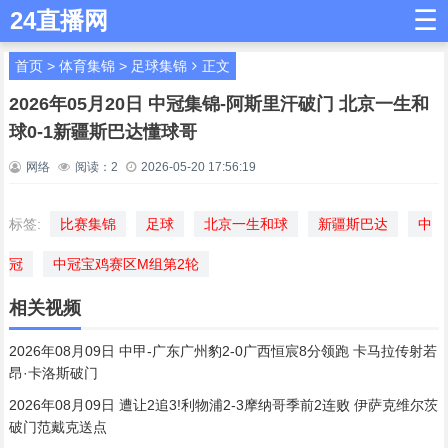
☰
24直播网
首页
>
体育集锦
>
足球集锦
正文
2026年05月20日 中冠集锦-阿斯里汗破门 北京一生和
球0-1新疆斯巴达懂球哥
网络
阅读：
2
2026-05-20 17:56:19
标签:
比赛集锦
足球
北京一生和球
新疆斯巴达
中
冠
中冠宝鸡赛区M组第2轮
相关视频
2026年08月09日 中甲-广东广州豹2-0广西恒宸8分领跑 卡马拉传射若
昂·卡洛斯破门
2026年08月09日 遭让2追3!利物浦2-3摩纳哥季前2连败 伊萨克维尔茨
破门范戴克送点