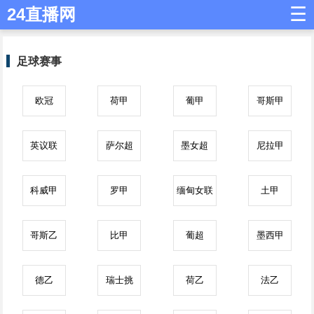
☰
24直播网
足球赛事
欧冠
荷甲
葡甲
哥斯甲
英议联
萨尔超
墨女超
尼拉甲
科威甲
罗甲
缅甸女联
土甲
哥斯乙
比甲
葡超
墨西甲
德乙
瑞士挑
荷乙
法乙