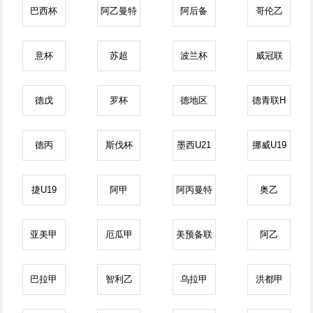
巴西杯
阿乙曼特
阿后备
哥伦乙
意杯
苏超
波兰杯
威冠联
德戊
罗杯
德地区
德青联H
德丙
斯伐杯
墨西U21
挪威U19
捷U19
阿甲
阿丙曼特
奥乙
亚美甲
厄瓜甲
美预备联
阿乙
巴拉甲
智利乙
乌拉甲
洪都甲