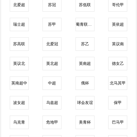
北爱超
苏冠
苏低联
哥伦甲
瑞士超
苏甲
葡青联U19
英依超
苏高联
北爱冠
苏乙
英议南
英议北
英北超
英南超
德女乙
英南超中
中超
俄杯
北马其甲
波女超
乌兹超
球会友谊
保甲
乌克青
危地甲
美青杯
巴马甲