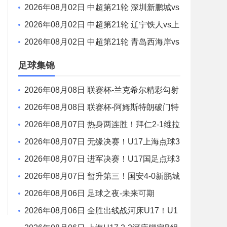
S 无锡吴钩 全场录像
2026年08月02日 中超第21轮 深圳新鹏城vs
重庆铜梁龙 全场录像
2026年08月02日 中超第21轮 辽宁铁人vs上
海申花 全场录像
2026年08月02日 中超第21轮 青岛西海岸vs
青岛海牛 全场录像
足球集锦
2026年08月08日 联赛杯-兰克希尔精彩勾射
破门 米德尔斯堡1-0雷克瑟姆
2026年08月08日 联赛杯-阿姆斯特朗破门特
林达德建功 狼队3-0维尔港
2026年08月07日 热身两连胜！拜仁2-1维拉
金玟哉戈麦斯破门迪亚斯替补建功
2026年08月07日 无缘决赛！U17上海点球3
-4枪手U17 李秋甫、李文博失点王启戎扑点
2026年08月07日 进军决赛！U17国足点球3
-1河床U17将战阿森纳 江宇涵替补两扑点
2026年08月07日 暂升第三！国安4-0新鹏城
7轮不败 张玉宁传射达万双响法比奥破门
2026年08月06日 足球之夜-未来可期
2026年08月06日 全胜出线战河床U17！U1