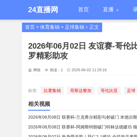
24直播网
首页
直播
首页
>
体育集锦
>
足球集锦
正文
2026年06月02日 友谊赛-哥
罗精彩助攻
网络
阅读：
1
2026-06-02 11:29:16
标签:
比赛集锦
哥斯达黎加
哥伦比亚
足球
相关视频
2026年08月08日 联赛杯-兰克希尔精彩勾射破门 米德尔
2026年08月08日 联赛杯-阿姆斯特朗破门特林达德建功 狼
2026年08月07日 热身两连胜！拜仁2-1维拉 金玟哉戈