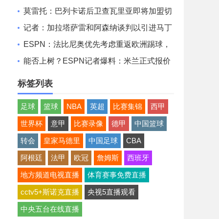
件一般 但我们踢得不错
莫雷托：巴列卡诺后卫查瓦里亚即将加盟切
尔西，很快就会官方宣布
记者：加拉塔萨雷和阿森纳谈判以引进马丁
内利，球员合同明夏到期
ESPN：法比尼奥优先考虑重返欧洲踢球，
而不是回到祖国巴西
能否上树？ESPN记者爆料：米兰正式报价
博卡青年中场帕雷德斯
标签列表
足球
篮球
NBA
英超
比赛集锦
西甲
世界杯
意甲
比赛录像
德甲
中国篮球
转会
皇家马德里
中国足球
CBA
阿根廷
法甲
欧冠
詹姆斯
西班牙
地方频道电视直播
体育赛事免费直播
cctv5+斯诺克直播
央视5直播观看
中央五台在线直播