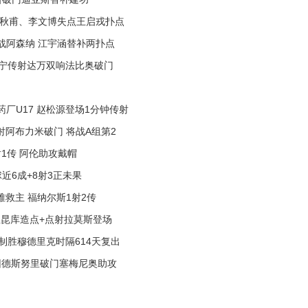
7 李秋甫、李文博失点王启戎扑点
7将战阿森纳 江宇涵替补两扑点
张玉宁传射达万双响法比奥破门
人药厂U17 赵松源登场1分钟传射
洋点射阿布力米破门 将战A组第2
2射1传 阿伦助攻戴帽
球近6成+8射3正未果
门难救主 福纳尔斯1射2传
门 恩昆库造点+点射拉莫斯登场
界波制胜穆德里克时隔614天复出
 赖因德斯努里破门塞梅尼奥助攻