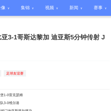
录像
集锦
视频
新闻
赛事
伦比亚3-1哥斯达黎加 迪亚斯5分钟传射 J
足球友谊赛
斯堡1-0雷克瑟姆
队3-0维尔港
麦斯破门迪亚斯替补建功