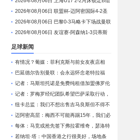
7国足2-1十人药厂U17 赵松源登场1分钟传射
2026年08月06日 上海U17 2-2河床锁定B组
第1 吕孟洋点射阿布力米破门 将战A组第2
2026年08月06日 联盟杯-迈阿密国际4-2圣
路易斯 梅西2射1传 阿伦助攻戴帽
2026年08月06日 巴黎0-3马略卡下场战曼联
巴黎全场控球近6成+8射3正未果
2026年08月06日 友谊赛-阿森纳1-3贝蒂斯
因卡皮耶破门难救主 福纳尔斯1射2传
足球新闻
有情况？葡媒：菲利克斯与前女友夜店相
遇，交谈后社媒再次互关
巴延德尔告别曼联：会永远怀念老特拉福
德，我的心与你们同在
记者：马斯坦托诺是免费纯租借加盟佛罗伦
萨，后者承担全额薪水
记者：罗梅罗经纪团队希望巴萨采取行动，
但后者首选引进罗德里
纽卡总监：我们不想出售吉马良斯但不得不
权衡，他明确说出了意愿
迈阿密高层：梅西不可能再踢15年，我们必
须去规划“后梅西时代”
每体：马竞或抢先签下弗拉霍维奇，瑟洛特
去留成关键变量
若纳坦·塔：中国香港之行很美好，场地条