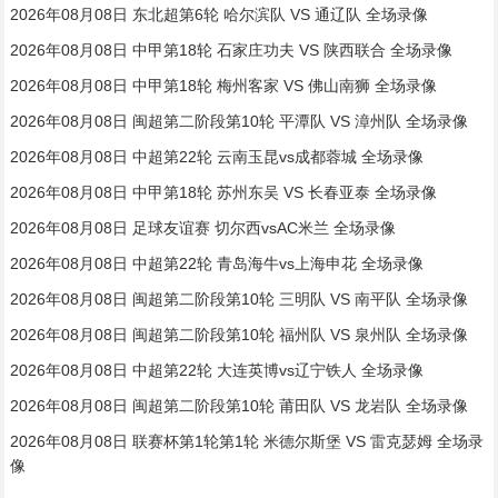
2026年08月08日 东北超第6轮 哈尔滨队 VS 通辽队 全场录像
2026年08月08日 中甲第18轮 石家庄功夫 VS 陕西联合 全场录像
2026年08月08日 中甲第18轮 梅州客家 VS 佛山南狮 全场录像
2026年08月08日 闽超第二阶段第10轮 平潭队 VS 漳州队 全场录像
2026年08月08日 中超第22轮 云南玉昆vs成都蓉城 全场录像
2026年08月08日 中甲第18轮 苏州东吴 VS 长春亚泰 全场录像
2026年08月08日 足球友谊赛 切尔西vsAC米兰 全场录像
2026年08月08日 中超第22轮 青岛海牛vs上海申花 全场录像
2026年08月08日 闽超第二阶段第10轮 三明队 VS 南平队 全场录像
2026年08月08日 闽超第二阶段第10轮 福州队 VS 泉州队 全场录像
2026年08月08日 中超第22轮 大连英博vs辽宁铁人 全场录像
2026年08月08日 闽超第二阶段第10轮 莆田队 VS 龙岩队 全场录像
2026年08月08日 联赛杯第1轮第1轮 米德尔斯堡 VS 雷克瑟姆 全场录
像