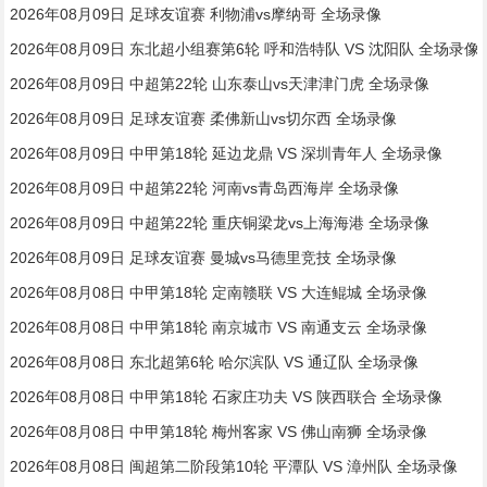
2026年08月09日 足球友谊赛 利物浦vs摩纳哥 全场录像
2026年08月09日 东北超小组赛第6轮 呼和浩特队 VS 沈阳队 全场录像
2026年08月09日 中超第22轮 山东泰山vs天津津门虎 全场录像
2026年08月09日 足球友谊赛 柔佛新山vs切尔西 全场录像
2026年08月09日 中甲第18轮 延边龙鼎 VS 深圳青年人 全场录像
2026年08月09日 中超第22轮 河南vs青岛西海岸 全场录像
2026年08月09日 中超第22轮 重庆铜梁龙vs上海海港 全场录像
2026年08月09日 足球友谊赛 曼城vs马德里竞技 全场录像
2026年08月08日 中甲第18轮 定南赣联 VS 大连鲲城 全场录像
2026年08月08日 中甲第18轮 南京城市 VS 南通支云 全场录像
2026年08月08日 东北超第6轮 哈尔滨队 VS 通辽队 全场录像
2026年08月08日 中甲第18轮 石家庄功夫 VS 陕西联合 全场录像
2026年08月08日 中甲第18轮 梅州客家 VS 佛山南狮 全场录像
2026年08月08日 闽超第二阶段第10轮 平潭队 VS 漳州队 全场录像