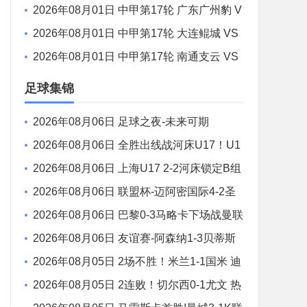
鸡西队 全场录像
2026年08月01日 中甲第17轮 广东广州豹 V
S 佛山南狮 全场录像
2026年08月01日 中甲第17轮 大连鲲城 VS
陕西联合 全场录像
2026年08月01日 中甲第17轮 南通支云 VS
定南赣联 全场录像
足球集锦
2026年08月06日 足球之夜-未来可期
2026年08月06日 全胜出线战河床U17！U1
7国足2-1十人药厂U17 赵松源登场1分钟传射
2026年08月06日 上海U17 2-2河床锁定B组
第1 吕孟洋点射阿布力米破门 将战A组第2
2026年08月06日 联盟杯-迈阿密国际4-2圣
路易斯 梅西2射1传 阿伦助攻戴帽
2026年08月06日 巴黎0-3马略卡下场战曼联
巴黎全场控球近6成+8射3正未果
2026年08月06日 友谊赛-阿森纳1-3贝蒂斯
因卡皮耶破门难救主 福纳尔斯1射2传
2026年08月05日 2场不胜！米兰1-1国米 迪
马尔科破门 恩昆库造点+点射拉莫斯登场
2026年08月05日 2连败！切尔西0-1尤文 热