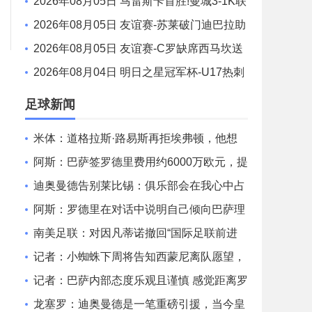
格罗瓦世界波制胜穆德里克时隔614天复出
2026年08月05日 马雷斯卡首胜!曼城3-1K联
赛全明星 赖因德斯努里破门塞梅尼奥助攻
2026年08月05日 友谊赛-苏莱破门迪巴拉助
攻 罗马4-1纽波特郡
2026年08月05日 友谊赛-C罗缺席西马坎送
点 胜利0-2不敌阿尔梅里亚
2026年08月04日 明日之星冠军杯-U17热刺
0-1上海U17 李文博制胜球
足球新闻
米体：道格拉斯·路易斯再拒埃弗顿，他想
留队 但俱乐部尚未敲定
阿斯：巴萨签罗德里费用约6000万欧元，提
供4年税前3000万欧合同
迪奥曼德告别莱比锡：俱乐部会在我心中占
据特殊位置，感谢所有
阿斯：罗德里在对话中说明自己倾向巴萨理
由，皇马对此理解＆祝好
南美足联：对因凡蒂诺撤回“国际足联前进
企业计划”提案表示欢迎
记者：小蜘蛛下周将告知西蒙尼离队愿望，
并希望得到理解和帮助
记者：巴萨内部态度乐观且谨慎 感觉距离罗
德里转会完成更近了
龙塞罗：迪奥曼德是一笔重磅引援，当今皇