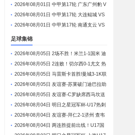
鸡西队 全场录像
2026年08月01日 中甲第17轮 广东广州豹 V
S 佛山南狮 全场录像
2026年08月01日 中甲第17轮 大连鲲城 VS
陕西联合 全场录像
2026年08月01日 中甲第17轮 南通支云 VS
定南赣联 全场录像
足球集锦
2026年08月05日 2场不胜！米兰1-1国米 迪
马尔科破门 恩昆库造点+点射拉莫斯登场
2026年08月05日 2连败！切尔西0-1尤文 热
格罗瓦世界波制胜穆德里克时隔614天复出
2026年08月05日 马雷斯卡首胜!曼城3-1K联
赛全明星 赖因德斯努里破门塞梅尼奥助攻
2026年08月05日 友谊赛-苏莱破门迪巴拉助
攻 罗马4-1纽波特郡
2026年08月05日 友谊赛-C罗缺席西马坎送
点 胜利0-2不敌阿尔梅里亚
2026年08月04日 明日之星冠军杯-U17热刺
0-1上海U17 李文博制胜球
2026年08月04日 友谊赛-拜仁2-1济州 查韦
斯、阿西莫建功马特乌斯彩虹过人送助攻
2026年08月04日 两连胜提前出线！U17国