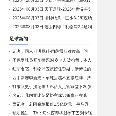
足1-0毕巴U17 程晟涵连场破门赵松源中楣
2026年08月03日 明日之星冠军杯-上海U17
3-3 葡体U17 梁锦鸿梅开二度
2026年08月03日 天下足球-2026年世界杯5
0大名场面
2026年08月03日 读秒绝杀！国少3-2阿森纳
U17 赵松源1V4一条龙+造乌龙 程晟涵绝杀
2026年08月03日 连丢四球！利物浦2-4遭利
兹联逆转 维尔茨钱伯斯破门凯尔凯兹失误
足球新闻
记者：国米引进尼科·冈萨雷斯难度高，询
价迪亚比但面临药厂竞争
圣保罗球员开车撞死84岁老人被拘留，本人
否认酒驾但涉嫌飙车
红军名宿：利物浦应该留住琼斯，伊劳拉的
态度十分关键
西甲新赛季新规：单纯捂嘴不直接红牌，严
惩所有拖延时间的行为
打破队史引援纪录！巴萨女足官宣签下26岁
巴西前锋凯罗琳
名记：几内亚比绍足协主席涉嫌贪污在逃，
国际足联资金监管受质疑
西记者：若阿森纳报价1.5亿欧元，皇马愿
给维尼修斯奖金促成转会
稳步推进！TA：切尔西即将就签下巴列卡诺