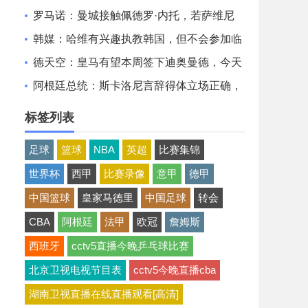
后卫查瓦里亚达协议
罗马诺：曼城接触佩德罗·内托，若萨维尼
奥离队他将是引援候选
韩媒：哈维有兴趣执教韩国，但不会参加临
时主帅的公开招募
德天空：皇马有望本周签下迪奥曼德，今天
谈判后非常接近达协议
阿根廷总统：斯卡洛尼言辞得体立场正确，
可教授任何领导力课程
标签列表
足球
篮球
NBA
英超
比赛集锦
世界杯
西甲
比赛录像
意甲
德甲
中国篮球
皇家马德里
中国足球
转会
CBA
阿根廷
法甲
欧冠
詹姆斯
西班牙
cctv5直播今晚乒乓球比赛
北京卫视电视节目表
cctv5今晚直播cba
湖南卫视直播在线直播观看[高清]