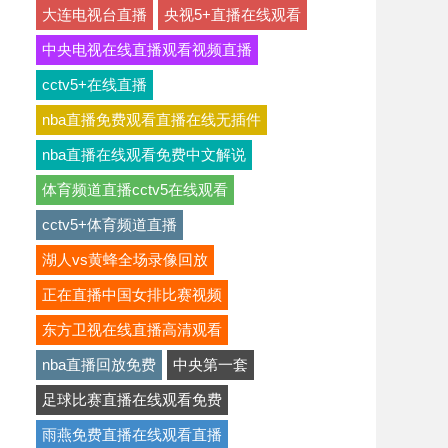
大连电视台直播
央视5+直播在线观看
中央电视在线直播观看视频直播
cctv5+在线直播
nba直播免费观看直播在线无插件
nba直播在线观看免费中文解说
体育频道直播cctv5在线观看
cctv5+体育频道直播
湖人vs黄蜂全场录像回放
正在直播中国女排比赛视频
东方卫视在线直播高清观看
nba直播回放免费
中央第一套
足球比赛直播在线观看免费
雨燕免费直播在线观看直播