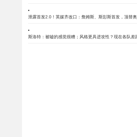
泄露首发2.0！英媒齐改口：詹姆斯、斯彭斯首发，顶替
斯洛特：被嘘的感觉很糟；风格更具进攻性？现在各队差