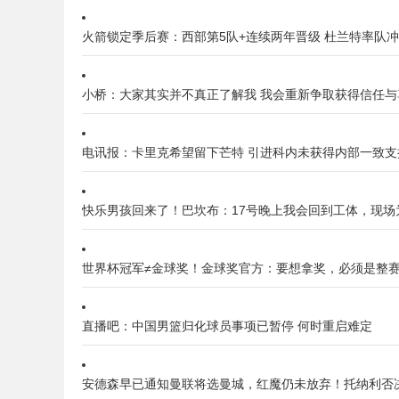
火箭锁定季后赛：西部第5队+连续两年晋级 杜兰特率队
小桥：大家其实并不真正了解我 我会重新争取获得信任与
电讯报：卡里克希望留下芒特 引进科内未获得内部一致支
快乐男孩回来了！巴坎布：17号晚上我会回到工体，现场
世界杯冠军≠金球奖！金球奖官方：要想拿奖，必须是整
直播吧：中国男篮归化球员事项已暂停 何时重启难定
安德森早已通知曼联将选曼城，红魔仍未放弃！托纳利否