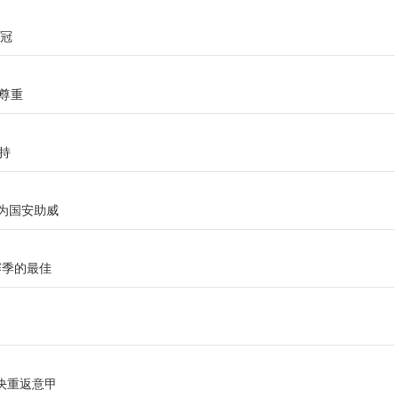
冲冠
尊重
持
为国安助威
赛季的最佳
决重返意甲