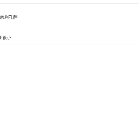
奥赖利孔萨
距很小