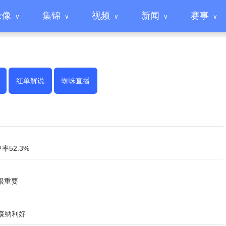
录像
集锦
视频
新闻
赛事
红单解说
蜘蛛直播
率52.3%
很重要
森纳利好