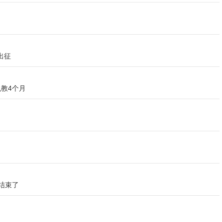
出征
教4个月
结束了