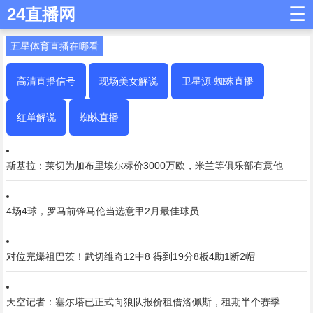
☰
24直播网
五星体育直播在哪看
高清直播信号
现场美女解说
卫星源-蜘蛛直播
红单解说
蜘蛛直播
斯基拉：莱切为加布里埃尔标价3000万欧，米兰等俱乐部有意他
4场4球，罗马前锋马伦当选意甲2月最佳球员
对位完爆祖巴茨！武切维奇12中8 得到19分8板4助1断2帽
天空记者：塞尔塔已正式向狼队报价租借洛佩斯，租期半个赛季