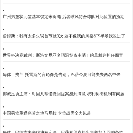
广州男篮状元签基本锁定宋昕澔 后者球风符合球队对此位置的预期
詹姆斯：我有太多失误首节就3次 这不像我的风格&下半场我改进了
世界杯决赛裁判：斯洛文尼亚名哨温契奇主哨！约旦裁判担任四官
每体：费兰·托雷斯的言论像是告别，巴萨今夏可能失去两名中锋
挪威足协主席：对因凡蒂诺撤回提案感到满意 权利制衡机制有问题
中国男篮重返痛苦之地马尼拉 卡位战需全力以赴
每体：巴德吉未来很快有定论，巴萨希望直接出售并加入回购条款