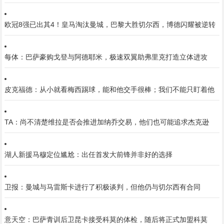
欧冠8强已出其4！皇马淘汰曼城，巴黎大胜切尔西，博德闪耀被逆转
每体：巴萨豪购戈登与阿德耶米，极速双翼助弗里克打造立体进攻
皮克福德：从小就看梅西踢球，能和他交手很棒；我们不能只盯着他
TA：尚不清楚维拉是否会推进加纳乔交易，他们也可能追求杰克逊
湖人新援马穆定位尴尬：出任首发大前锋并非好的选择
卫报：曼城与马雷斯卡进行了积极谈判，但他仍与切尔西有合同
意天空：巴萨青训后卫昆卡接受科莫的体检，随后将正式加盟科莫