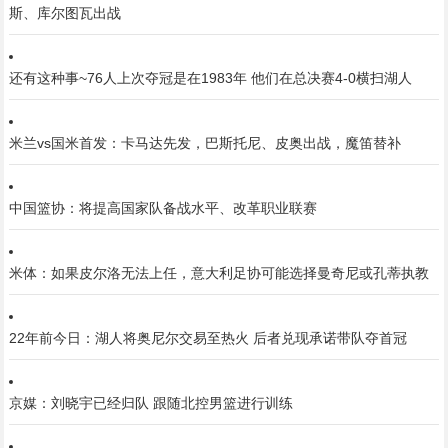
斯、库尔图瓦出战
还有这种事~76人上次夺冠是在1983年 他们在总决赛4-0横扫湖人
米兰vs国米首发：卡马达先发，巴斯托尼、皮奥出战，魔笛替补
中国篮协：将提高国家队备战水平、改革职业联赛
米体：如果皮尔洛无法上任，意大利足协可能选择曼奇尼或孔蒂执教
22年前今日：湖人将奥尼尔交易至热火 后者兑现承诺带队夺首冠
京媒：刘晓宇已经归队 跟随北控男篮进行训练