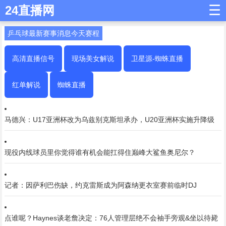
☰
24直播网
乒乓球最新赛事消息今天赛程
高清直播信号
现场美女解说
卫星源-蜘蛛直播
红单解说
蜘蛛直播
马德兴：U17亚洲杯改为乌兹别克斯坦承办，U20亚洲杯实施升降级
现役内线球员里你觉得谁有机会能扛得住巅峰大鲨鱼奥尼尔？
记者：因萨利巴伤缺，约克雷斯成为阿森纳更衣室赛前临时DJ
点谁呢？Haynes谈老詹决定：76人管理层绝不会袖手旁观&坐以待毙