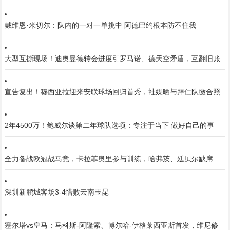
戴维恩·米切尔：队内的一对一单挑中 阿德巴约根本防不住我
大型互撕现场！迪奥曼德转会进度引罗马诺、德天空矛盾，互翻旧账
宣告复出！穆西亚拉迎来安联球场回归首秀，社媒晒与拜仁队徽合照
2年4500万！鲍威尔谈第二年球队选项：专注于当下 做好自己的事
全力备战欧冠战马竞，卡拉菲奥里参与训练，哈弗茨、廷贝尔缺席
深圳新鹏城客场3-4惜败云南玉昆
塞尔塔vs皇马：马科斯-阿隆索、博尔哈-伊格莱西亚斯首发，维尼修