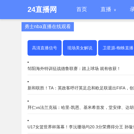
24直播网
首页
直播
勇士nba直播在线观看
高清直播信号
现场美女解说
卫星源-蜘蛛直播
邹阳海外特训征战德鲁联赛：踏上球场 就有收获！
新和联胜！TA：英政客呼吁英足总和欧足联退出FIFA，
拜仁vs法兰克福：哈里-凯恩、基米希首发，堂安律、达
U17女篮世界杯落幕！李沅珊场均20.3分荣膺得分王 孙