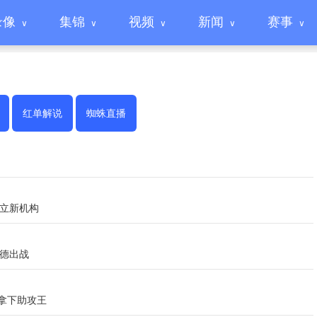
录像
集锦
视频
新闻
赛事
红单解说
蜘蛛直播
创立新机构
胡德出战
璇拿下助攻王