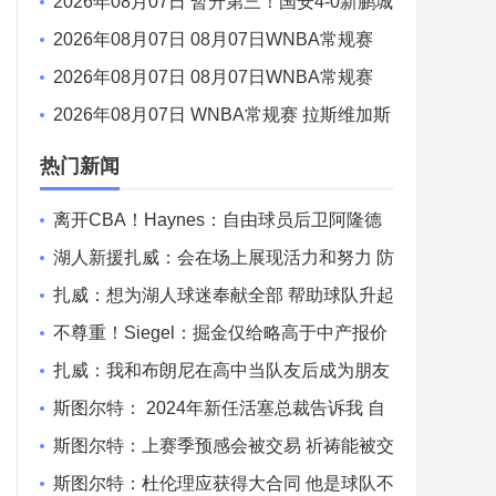
-1河床U17将战阿森纳 江宇涵替补两扑点
2026年08月07日 暂升第三！国安4-0新鹏城
7轮不败 张玉宁传射达万双响法比奥破门
2026年08月07日 08月07日WNBA常规赛
多伦多节奏 83 - 97 波特兰火焰 集锦
2026年08月07日 08月07日WNBA常规赛
洛杉矶火花 89 - 82 明尼苏达山猫 全场集锦
2026年08月07日 WNBA常规赛 拉斯维加斯
王牌 86 - 84 印第安纳狂热 全场集锦
热门新闻
离开CBA！Haynes：自由球员后卫阿隆德
斯·威廉姆斯签约奇才
湖人新援扎威：会在场上展现活力和努力 防
守对方最好的球员
扎威：想为湖人球迷奉献全部 帮助球队升起
第18面冠军旗帜
不尊重！Siegel：掘金仅给略高于中产报价
沃特森已一脚迈出大门
扎威：我和布朗尼在高中当队友后成为朋友
很兴奋能再次并肩作战
斯图尔特： 2024年新任活塞总裁告诉我 自
己可能成为交易筹码
斯图尔特：上赛季预感会被交易 祈祷能被交
易到赏识自己的球队
斯图尔特：杜伦理应获得大合同 他是球队不