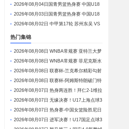
s曼城 全场录像
2026年08月04日国青男篮热身赛 中国U18
男篮 - 加拿大大卫·安篮球学院 全场录像
2026年08月03日国青男篮热身赛 中国U18
男篮 - 韩国东国大学 全场录像
2026年08月02日 中甲第17轮 苏州东吴 VS
梅州客家 全场录像
热门集锦
2026年08月08日 WNBA常规赛 亚特兰大梦
想 74 - 79 华盛顿神秘人 全场集锦
2026年08月08日 WNBA常规赛 菲尼克斯水
星 72 - 75 康涅狄格太阳 全场集锦
2026年08月08日 联赛杯-兰克希尔精彩勾射
破门 米德尔斯堡1-0雷克瑟姆
2026年08月08日 联赛杯-阿姆斯特朗破门特
林达德建功 狼队3-0维尔港
2026年08月07日 热身两连胜！拜仁2-1维拉
金玟哉戈麦斯破门迪亚斯替补建功
2026年08月07日 无缘决赛！U17上海点球3
-4枪手U17 李秋甫、李文博失点王启戎扑点
2026年08月07日 热身赛-中国女篮险胜尼日
利亚 张子宇24+11 杨舒予12+6
2026年08月07日 进军决赛！U17国足点球3