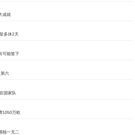
大成就
皇多休2天
有可能签下
史第六
在国家队
1050万欧
感独一无二