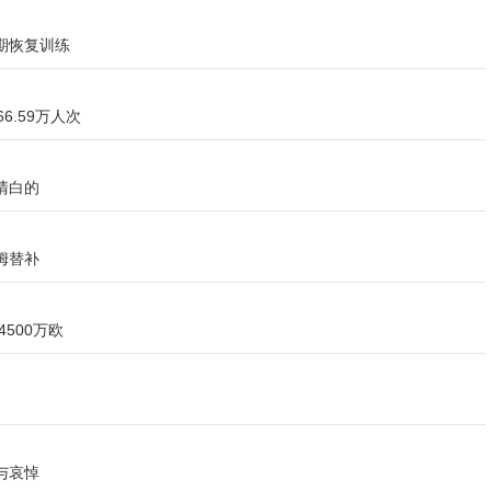
期恢复训练
6.59万人次
清白的
姆替补
500万欧
与哀悼