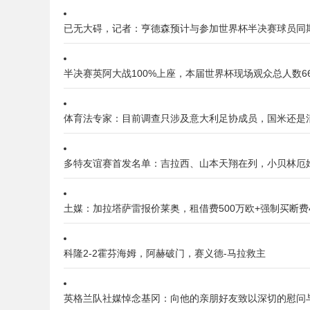
已无大碍，记者：亨德森预计与参加世界杯半决赛球员同
半决赛英阿大战100%上座，本届世界杯现场观众总人数66
体育法专家：目前调查只涉及意大利足协成员，国米还是
多特友谊赛首发名单：吉拉西、山本天翔在列，小贝林厄
土媒：加拉塔萨雷报价莱奥，租借费500万欧+强制买断费4
科隆2-2霍芬海姆，阿赫破门，赛义德-马拉救主
英格兰队社媒悼念基冈：向他的亲朋好友致以深切的慰问