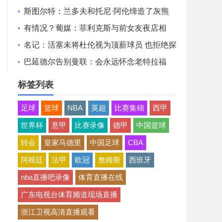
可或缺的核心拼图
斯图尔特：兰多夫和托尼·阿伦缔造了灰熊
的铁血球风
有情况？葡媒：菲利克斯与前女友夜店相
遇，交谈后社媒再次互关
名记：活塞未将杜伦视为顶薪球员 也拒绝探
讨任何先签后换的方案
巴延德尔告别曼联：会永远怀念老特拉福
德，我的心与你们同在
标签列表
足球
篮球
NBA
英超
比赛集锦
西甲
世界杯
意甲
比赛录像
德甲
中国篮球
转会
皇家马德里
中国足球
CBA
阿根廷
法甲
欧冠
詹姆斯
西班牙
nba直播吧录像
体育直播在线
广东电视台体育频道现场直播
浙江卫视高清直播观看