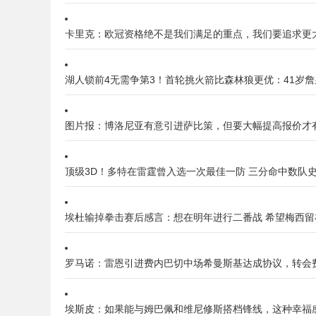
卡里克：欧冠资格绝不是我们满足的重点，我们要追求更
湖人锁前4无需争第3！首轮挑火箭比森林狼更优：41岁詹
图片报：博洛尼亚有意引进萨比策，但要大幅提高报价才
顶级3D！多特在雷霆曾入选一次最佳一防 三分命中数队
埃杜输掉拳击赛后感言：想在明年进行二番战 希望梅西留
罗马诺：雷恩引进费内巴切中场希曼斯基达成协议，转会费
埃斯皮：如果能与姆巴佩和维尼修斯搭档锋线，这种幸福