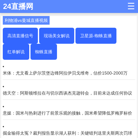
☰
24直播网
利物浦vs曼城直播视频
高清直播信号
现场美女解说
卫星源-蜘蛛直播
红单解说
蜘蛛直播
米体：尤文看上萨尔茨堡边锋阿拉伊贝戈维奇，估价1500-2000万
德天空：阿斯顿维拉在与切尔西谈杰克逊转会，目前未达成任何协议
意媒：国米与热刺进行了前景乐观的接触，国米希望降低罗梅罗标价
掘金输得太冤？裁判报告显示湖人获利：关键错判送里夫斯两次罚球