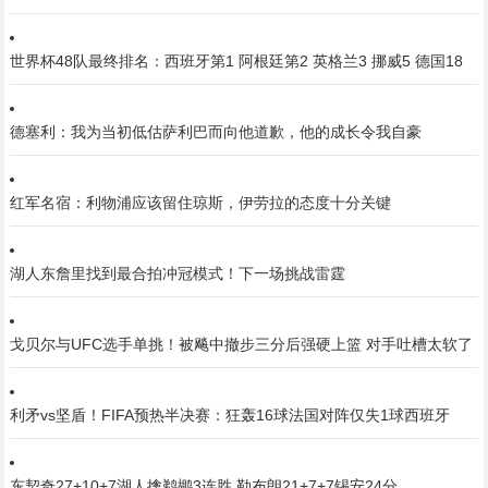
世界杯48队最终排名：西班牙第1 阿根廷第2 英格兰3 挪威5 德国18
德塞利：我为当初低估萨利巴而向他道歉，他的成长令我自豪
红军名宿：利物浦应该留住琼斯，伊劳拉的态度十分关键
湖人东詹里找到最合拍冲冠模式！下一场挑战雷霆
戈贝尔与UFC选手单挑！被飚中撤步三分后强硬上篮 对手吐槽太软了
利矛vs坚盾！FIFA预热半决赛：狂轰16球法国对阵仅失1球西班牙
东契奇27+10+7湖人擒鹈鹕3连胜 勒布朗21+7+7锡安24分