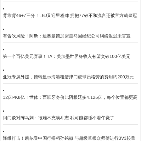
背靠背46+7三分！LBJ又迎里程碑 拥抱77破不和流言还被官方戴皇冠
有告吹风险！阿斯：迪奥曼德加盟皇马因经纪公司纠纷迟迟未官宣
第一个百亿美元赛事！TA：美加墨世界杯收入有望突破100亿美元
亚冠专属外援，德转显示海港租借津门虎球员格劳的费用约200万元
12亿PK8亿！世体：西班牙身价比阿根廷多4.125亿，每个位置都更高
阿门谈对阵马刺：很难不充满斗志 我可能都睡不着午觉了
降维打击！凯尔登中国行搭档孙铭徽 与超级草根众师傅进行3V3较量