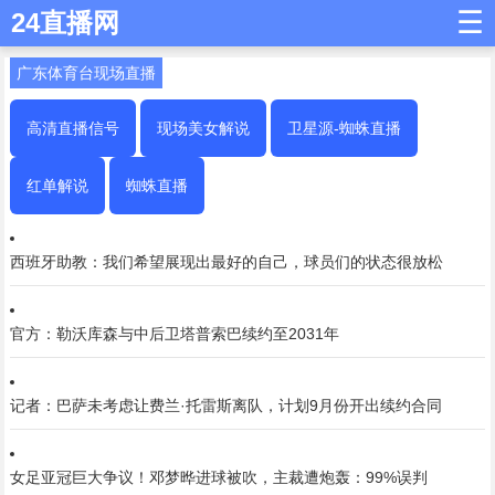
☰
24直播网
广东体育台现场直播
高清直播信号
现场美女解说
卫星源-蜘蛛直播
红单解说
蜘蛛直播
西班牙助教：我们希望展现出最好的自己，球员们的状态很放松
官方：勒沃库森与中后卫塔普索巴续约至2031年
记者：巴萨未考虑让费兰·托雷斯离队，计划9月份开出续约合同
女足亚冠巨大争议！邓梦晔进球被吹，主裁遭炮轰：99%误判