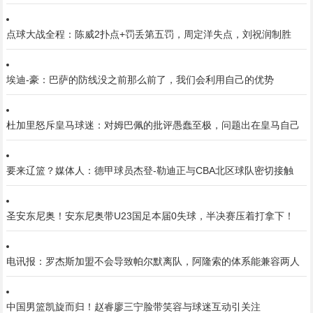
点球大战全程：陈威2扑点+罚丢第五罚，周定洋失点，刘祝润制胜
埃迪-豪：巴萨的防线没之前那么前了，我们会利用自己的优势
杜加里怒斥皇马球迷：对姆巴佩的批评愚蠢至极，问题出在皇马自己
要来辽篮？媒体人：德甲球员杰登-勒迪正与CBA北区球队密切接触
圣安东尼奥！安东尼奥带U23国足本届0失球，半决赛压着打拿下！
电讯报：罗杰斯加盟不会导致帕尔默离队，阿隆索的体系能兼容两人
中国男篮凯旋而归！赵睿廖三宁脸带笑容与球迷互动引关注