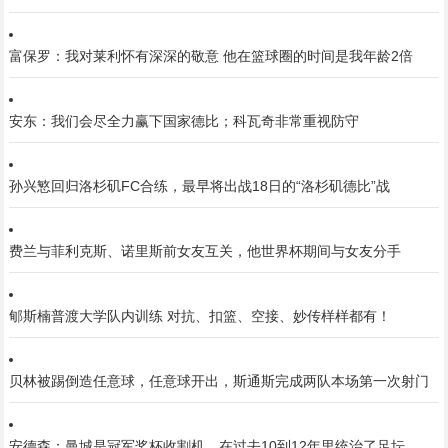
富保罗：我对莱利怀有深深的敬意 他在篮球圈的时间是我年龄2倍
安东：我们会尽全力赢下国家德比；科瓦奇非常重视防守
孙兴慜回归洛杉矶FC合练，最早将出战18日的“洛杉矶德比”战
费兰与菲利克斯、诺里斯前女友互关，他世界杯期间与女友分手
郇斯楠普渡大学队内训练 对抗、扣篮、空接、妙传样样都有！
贝林被踢倒造任意球，任意球开出，斯通斯完成两队本场第一次射门
安德森：曼城是冠军奖杯收割机，在过去10到12年里统治了足坛