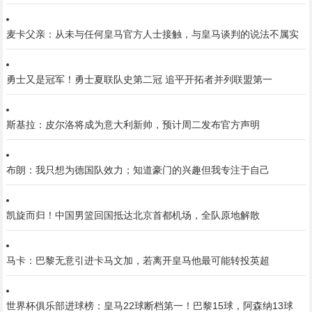
麦卡父亲：从未与任何皇马官方人士接触，与皇马谈判的说法不属实
勇士又是冠军！勇士夏联队史第二冠 追平开拓者并列联盟第一
斯基拉：皮尔洛将成为意大利新帅，预计周二发布官方声明
布朗：我只想为德国队效力；知道豪门的兴趣但我专注于自己
凯旋而归！中国男篮回国抵达北京首都机场，全队原地解散
马卡：巴黎无意引进卡马文加，若离开皇马他最可能转投英超
世界杯俱乐部进球榜：皇马22球断档第一！巴黎15球，阿森纳13球