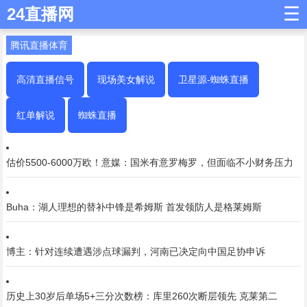
☰
24直播网
腾讯直播体育
高清直播信号
现场美女解说
卫星源-蜘蛛直播
红单解说
蜘蛛直播
估价5500-6000万欧！意媒：国米有意罗梅罗，但面临不小财务压力
Buha：湖人理想的替补中锋是希姆斯 首发领防人是格莱姆斯
博主：针对连续遭遇涉点球漏判，河南已决定向中国足协申诉
历史上30岁后单场5+三分次数榜：库里260次断层领先 克莱第二