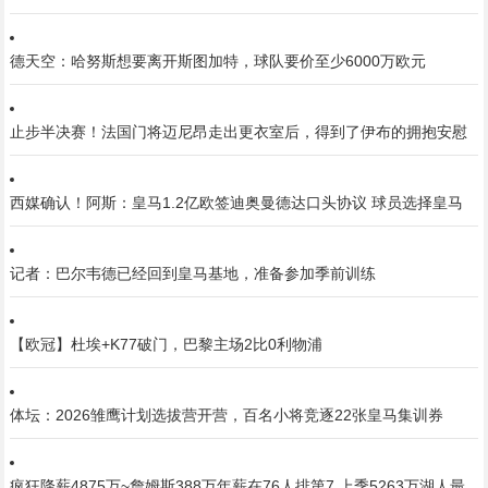
德天空：哈努斯想要离开斯图加特，球队要价至少6000万欧元
止步半决赛！法国门将迈尼昂走出更衣室后，得到了伊布的拥抱安慰
西媒确认！阿斯：皇马1.2亿欧签迪奥曼德达口头协议 球员选择皇马
记者：巴尔韦德已经回到皇马基地，准备参加季前训练
【欧冠】杜埃+K77破门，巴黎主场2比0利物浦
体坛：2026雏鹰计划选拔营开营，百名小将竞逐22张皇马集训券
疯狂降薪4875万~詹姆斯388万年薪在76人排第7 上季5263万湖人最