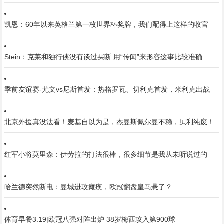
凯恩：60年以来英格兰第一枚世界杯奖牌，我们配得上这样的收官
Stein：克莱和独行侠没有谈过买断 用“传闻”来形容这事比较准确
季前友谊赛-尤文vs尼斯首发：热格罗瓦、切利克首发，米利克出战
北京外援真没法看！麦基自以为是，杰曼斯佩尔曼不稳，贝利纯废！
红军小将莫里森：伊劳拉的打法很棒，很多细节是我从未听说过的
哈兰德突然断电：曼城进攻瘫痪，欧冠翻盘皇马悬了？
体育早餐3.19|欧冠八强对阵出炉 38岁梅西攻入第900球