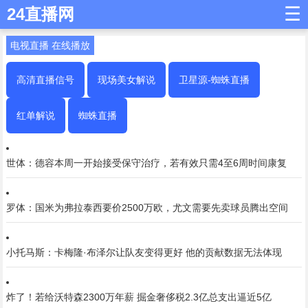
☰
24直播网
电视直播 在线播放
高清直播信号
现场美女解说
卫星源-蜘蛛直播
红单解说
蜘蛛直播
世体：德容本周一开始接受保守治疗，若有效只需4至6周时间康复
罗体：国米为弗拉泰西要价2500万欧，尤文需要先卖球员腾出空间
小托马斯：卡梅隆·布泽尔让队友变得更好 他的贡献数据无法体现
炸了！若给沃特森2300万年薪 掘金奢侈税2.3亿总支出逼近5亿