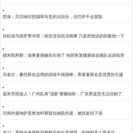
世体：贝尔纳尔想踢和马竞的次回合，但巴萨不会冒险
拉松谈与德罗赞冲突：啥也没说也没挑事 只是把他说的回敬他一下
德米凯利斯：迪奥曼德确实生病了 他若恢复健康就会随队去训练营
马奎尔：桑托斯在这周的训练中就很棒；蒂莱曼斯会是优秀的引援
逼朱芳雨放人！广州队将“顶薪”硬砸徐昕，广东男篮恐无法回购了
河南外援纳萨里奥加时赛疑似抽筋伤退，被担架抬下场
名记：若纽卡未获欧冠资格可能会卖球星，托纳利等人受关注