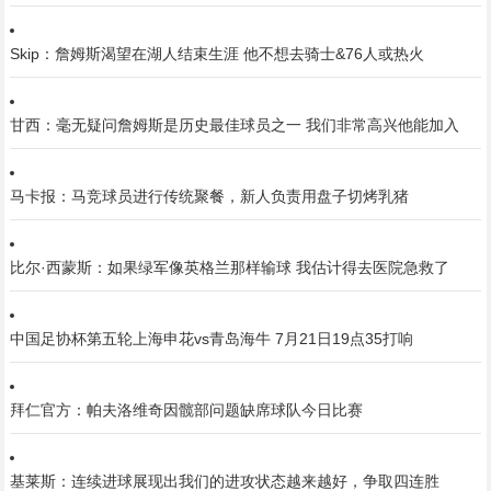
Skip：詹姆斯渴望在湖人结束生涯 他不想去骑士&76人或热火
甘西：毫无疑问詹姆斯是历史最佳球员之一 我们非常高兴他能加入
马卡报：马竞球员进行传统聚餐，新人负责用盘子切烤乳猪
比尔·西蒙斯：如果绿军像英格兰那样输球 我估计得去医院急救了
中国足协杯第五轮上海申花vs青岛海牛 7月21日19点35打响
拜仁官方：帕夫洛维奇因髋部问题缺席球队今日比赛
基莱斯：连续进球展现出我们的进攻状态越来越好，争取四连胜