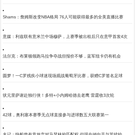
Shams：詹姆斯改变NBA格局 76人可能获得最多的全美直播比赛
意媒：利兹联有意米兰中场穆萨，上赛季被出租后只在意甲首发4次
法尔克：布莱顿领跑马拉争夺战但报价不够，蓝军纽卡仍有机会
圆梦！一C罗残疾小球迷现场观战葡萄牙比赛，获赠C罗签名足球
状元里萨谢赴独行侠！多特+小内姆哈德去老鹰 雷霆收3次轮
42球，奥利塞本赛季无点球直接参与进球数五大联赛第一
名记：快船曾有意放弃对马瑟林的匹配权 但现在倾向于与其续约