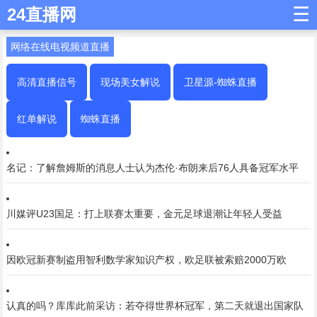
☰
24直播网
网络在线电视频道直播
高清直播信号
现场美女解说
卫星源-蜘蛛直播
红单解说
蜘蛛直播
名记：了解詹姆斯的消息人士认为杰伦·布朗来后76人具备冠军水平
川媒评U23国足：打上联赛太重要，金元足球退潮让年轻人受益
因欧冠新赛制盗用智利数学家知识产权，欧足联被索赔2000万欧
认真的吗？库库此前采访：若夺得世界杯冠军，第二天就退出国家队