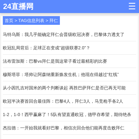
☰
24直播网
首页
> TAG信息列表 > 拜仁
马特乌斯：我几乎能确定拜仁会晋级欧冠决赛，巴黎体力透支了
欧冠乱局背后：足球正在变成"超级联赛2.0"？
法布雷加斯：巴黎vs拜仁是我这辈子看过最精彩的比赛
穆斯塔菲：塔帅让阿森纳重新焕发生机；他现在得越过“红线”
从小因扎吉对国米的两个判断谈起 再胜巴萨拜仁是否已再无可能
欧冠半决赛首回合最佳阵：巴黎4人，拜仁3人，马竞枪手各2人
1-2，1-0！西甲赢麻了！5队有望直通欧冠，德甲存希望，期待绝杀
杰拉德：一开始我就看好巴黎，相信次回合他们能再度击败拜仁