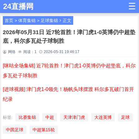
☰
24直播网
首页
>
体育集锦
>
足球集锦
正文
2026年05月31日 近7轮首胜！津门虎1-0英博仍中超垫
底，科尔多瓦处子球制胜
网络
阅读：
1
2026-05-31 19:46:17
[咪咕全场集锦] 近7轮首胜！津门虎1-0英博仍中超垫底，科尔
多瓦处子球制胜
[进球视频] 津门虎1-0领先！杨帆头球摆渡 科尔多瓦破门首开
纪录
标签:
比赛集锦
中超
天津津门虎
大连英博
足球
中国足球
中超第15轮