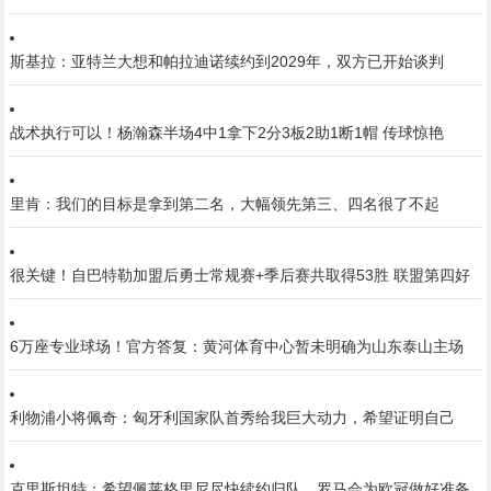
斯基拉：亚特兰大想和帕拉迪诺续约到2029年，双方已开始谈判
战术执行可以！杨瀚森半场4中1拿下2分3板2助1断1帽 传球惊艳
里肯：我们的目标是拿到第二名，大幅领先第三、四名很了不起
很关键！自巴特勒加盟后勇士常规赛+季后赛共取得53胜 联盟第四好
6万座专业球场！官方答复：黄河体育中心暂未明确为山东泰山主场
利物浦小将佩奇：匈牙利国家队首秀给我巨大动力，希望证明自己
克里斯坦特：希望佩莱格里尼尽快续约归队，罗马会为欧冠做好准备