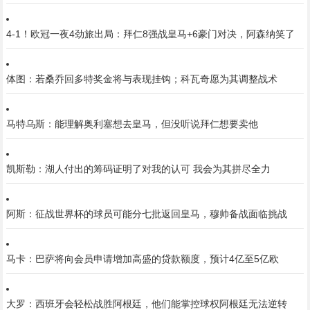
4-1！欧冠一夜4劲旅出局：拜仁8强战皇马+6豪门对决，阿森纳笑了
体图：若桑乔回多特奖金将与表现挂钩；科瓦奇愿为其调整战术
马特乌斯：能理解奥利塞想去皇马，但没听说拜仁想要卖他
凯斯勒：湖人付出的筹码证明了对我的认可 我会为其拼尽全力
阿斯：征战世界杯的球员可能分七批返回皇马，穆帅备战面临挑战
马卡：巴萨将向会员申请增加高盛的贷款额度，预计4亿至5亿欧
大罗：西班牙会轻松战胜阿根廷，他们能掌控球权阿根廷无法逆转