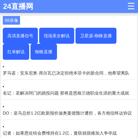
☰
24直播网
98录像
高清直播信号
现场美女解说
卫星源-蜘蛛直播
红单解说
蜘蛛直播
罗马诺：安东尼奥·席尔瓦已决定拒绝本菲卡的新合同，他希望离队
名记：若解决阿门的跳投问题 那将是恩格兰德职业生涯的重大成就
DO：皇马总价1.2亿欧新报价迪奥曼德预计遭拒，各方相信终达协议
记者：如果恩佐转会费维持在1.2亿，曼联就很难加入争夺战