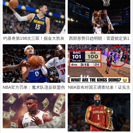
约基奇第198次三双！掘金大胜灰
西部形势日趋明朗：雷霆锁定第1
熊豪取10连胜 穆雷26+7+5
+马刺第2，森林狼太阳排名确定
NBA官方罚单：魔术队违反联盟伤
NBA宣布对国王调查结束！证实主
病报告规定 被罚款25000美元
帅战术失误而非摆烂：无任何处罚