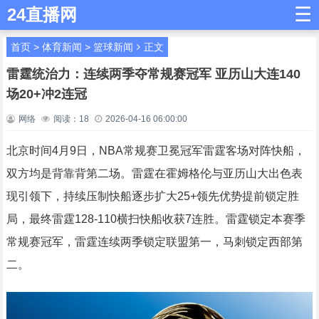
☰
24直播网
首页
>
体育新闻
>
篮球新闻
正文
雷霆统治力：连续两季夺常规赛冠军 亚历山大连140
场20+冲2连冠
网络
阅读：
18
2026-04-16 06:00:00
北京时间4月9日，NBA常规赛卫冕冠军雷霆客场对阵快船，
双方均是背靠背第二场。雷霆在霍姆格伦与亚历山大出色表
现引领下，持续压制快船逐步扩大25+领先优势提前锁定胜
局，最终雷霆128-110横扫快船收获7连胜。雷霆锁定本赛季
常规赛冠军，雷霆连续两季锁定联盟第一，马刺锁定西部第
二。