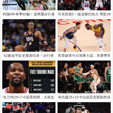
时隔9年单季60败！篮网遭步行者
升东部第5！猛龙横扫热火 莺歌38
7人上双吊打 托平26+9
+7+7效力首季总分升队史第一
62败追平队史最差纪录！步行者
库里缺席今日湖勇大战，本赛季常
遭76人横扫 马克西32+8+5
规赛詹库四次交手机会均错过
杜兰特29+7+5迎里程碑，火箭击
布伦森25+10卡位战尼克斯险胜绿
退76人豪取8连胜暂列西部第4
军 塔图姆24+13+8引3人20+