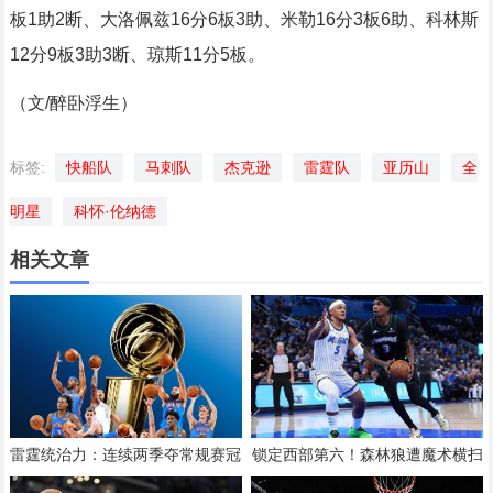
板1助2断、大洛佩兹16分6板3助、米勒16分3板6助、科林斯
12分9板3助3断、琼斯11分5板。
（文/醉卧浮生）
标签:
快船队
马刺队
杰克逊
雷霆队
亚历山
全
明星
科怀·伦纳德
相关文章
雷霆统治力：连续两季夺常规赛冠
锁定西部第六！森林狼遭魔术横扫
军 亚历山大连140场20+冲2连冠
班凯罗20+8+6香农33分