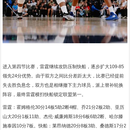
进入第四节比赛，雷霆继续攻防压制快船，逐步扩大109-85
领先24分优势。由于双方之间比分差距太大，比赛已经提前
失去胜负悬念，双方也是相继撤下主力球员，派上替补轮换
阵容，最终雷霆横扫快船锁定联盟第一。
雷霆：霍姆格伦30分14板5助2断4帽、乔21分2板2助、亚历
山大20分1板11助、杰伦·威廉姆斯18分6板6助2断、哈尔滕
施泰因10分7板。快船：莱昂纳德20分8板3助、桑德斯17分2