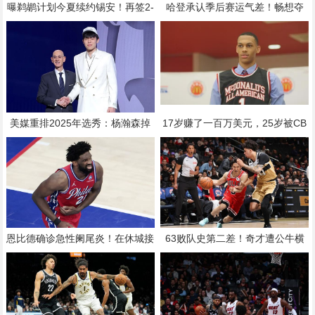
曝鹈鹕计划今夏续约锡安！再签2-
哈登承认季后赛运气差！畅想夺
3年合同 年薪3000万-3500万美元
冠：不觉得有人想看到我那时的情
绪
美媒重排2025年选秀：杨瀚森掉
17岁赚了一百万美元，25岁被CB
出首轮 弗拉格状元克努佩尔榜眼
A裁员
恩比德确诊急性阑尾炎！在休城接
63败队史第二差！奇才遭公牛横
受紧急手术 相似病例平均歇23天
扫8连败 风城三叉戟84分河村6中
1