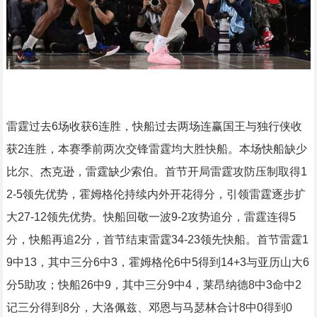
雷霆过去6场收获6连胜，快船过去两场连赢国王与独行侠收
获2连胜，本赛季前两次交锋雷霆均大胜快船。本场快船缺少
比尔、杰克逊，雷霆缺少索伯。首节开局雷霆攻防压制取得1
2-5领先优势，霍姆格伦持续内外开花得分，引领雷霆逐步扩
大27-12领先优势。快船回敬一波9-2攻势追分，雷霆连得5
分，快船再追2分，首节结束雷霆34-23领先快船。首节雷霆1
9中13，其中三分6中3，霍姆格伦6中5得到14+3与亚历山大6
分5助攻；快船26中9，其中三分9中4，莱昂纳德8中3命中2
记三分得到8分，大洛佩兹、邓恩与马瑟林合计8中0得到0