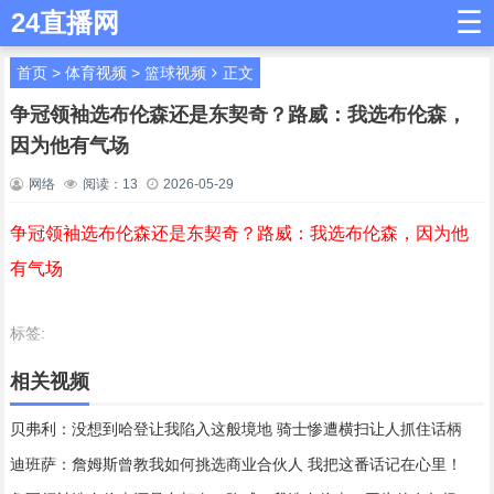
☰
24直播网
首页
>
体育视频
>
篮球视频
正文
争冠领袖选布伦森还是东契奇？路威：我选布伦森，
因为他有气场
网络
阅读：
13
2026-05-29
争冠领袖选布伦森还是东契奇？路威：我选布伦森，因为他
有气场
标签:
相关视频
贝弗利：没想到哈登让我陷入这般境地 骑士惨遭横扫让人抓住话柄
迪班萨：詹姆斯曾教我如何挑选商业合伙人 我把这番话记在心里！