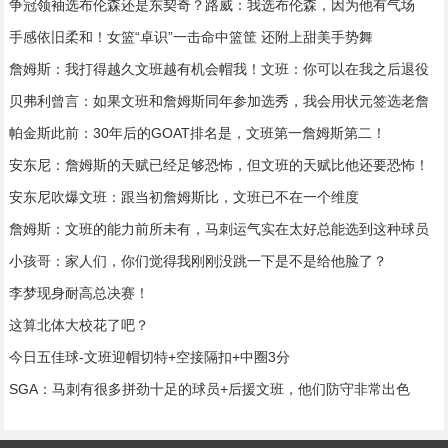
争冠领袖选布伦森还是东契奇？路威：我选布伦森，因为他有气场
手感依旧柔和！女篮“卓识”一击命中篮筐 还附上甜美手势舞
詹姆斯：我打得越久文班越有机会帽我！文班：你可以在我之后退役
贝弗利曾言：如果文班和詹姆斯同年参加选秀，我会用状元签选老詹
帕金斯此前：30年后的GOAT排名是，文班第一詹姆斯第二！
安东尼：詹姆斯的天赋已经足够恐怖，但文班的天赋比他还要恐怖！
安东尼吹爆文班：跟当初詹姆斯比，文班已不在一个维度
詹姆斯：文班的能力前所未有，马刺运气实在太好总能选到这种球员
小孩哥：家人们，你们觉得我刚刚没跳一下是不是给他脸了？
李梦现身耐高总决赛！
这算北体大校花了吧？
今日五佳球-文班迎帽切特+空接隔扣+中圈3分
SGA：马刺有很多拼劲十足的球员+后援文班，他们防守非常出色