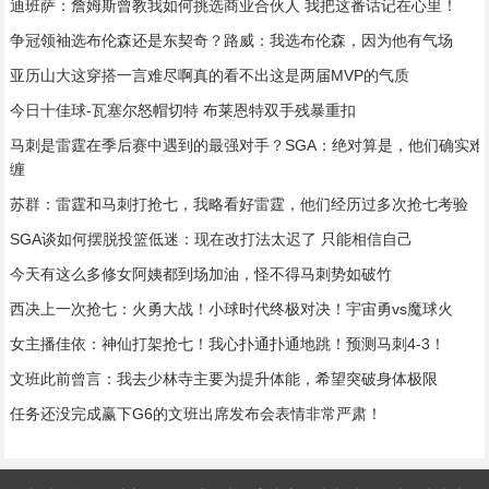
迪班萨：詹姆斯曾教我如何挑选商业合伙人 我把这番话记在心里！
争冠领袖选布伦森还是东契奇？路威：我选布伦森，因为他有气场
亚历山大这穿搭一言难尽啊真的看不出这是两届MVP的气质
今日十佳球-瓦塞尔怒帽切特 布莱恩特双手残暴重扣
马刺是雷霆在季后赛中遇到的最强对手？SGA：绝对算是，他们确实难
缠
苏群：雷霆和马刺打抢七，我略看好雷霆，他们经历过多次抢七考验
SGA谈如何摆脱投篮低迷：现在改打法太迟了 只能相信自己
今天有这么多修女阿姨都到场加油，怪不得马刺势如破竹
西决上一次抢七：火勇大战！小球时代终极对决！宇宙勇vs魔球火
女主播佳依：神仙打架抢七！我心扑通扑通地跳！预测马刺4-3！
文班此前曾言：我去少林寺主要为提升体能，希望突破身体极限
任务还没完成赢下G6的文班出席发布会表情非常严肃！