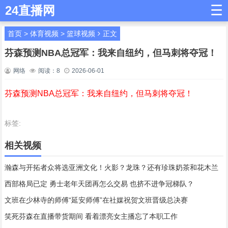
☰
24直播网
首页
>
体育视频
>
篮球视频
正文
芬森预测NBA总冠军：我来自纽约，但马刺将夺冠！
网络
阅读：
8
2026-06-01
芬森预测NBA总冠军：我来自纽约，但马刺将夺冠！
标签:
相关视频
瀚森与开拓者众将选亚洲文化！火影？龙珠？还有珍珠奶茶和花木兰
西部格局已定 勇士老年天团再怎么交易 也挤不进争冠梯队？
文班在少林寺的师傅“延安师傅”在社媒祝贺文班晋级总决赛
笑死芬森在直播带货期间 看着漂亮女主播忘了本职工作