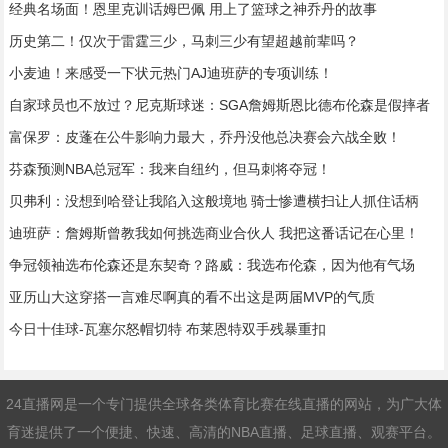
经典名场面！恩里克训话姆巴佩 用上了篮球之神乔丹的故事
历史第二！仅次于雷霆三少，马刺三少有望超越前辈吗？
小麦迪！来感受一下状元热门AJ迪班萨的专项训练！
自家球员也不放过？尼克斯球迷：SGA詹姆斯恩比德布伦森是假摔者
富保罗：皮蓬在公牛影响力最大，乔丹没他总决赛会六战全败！
芬森预测NBA总冠军：我来自纽约，但马刺将夺冠！
贝弗利：没想到哈登让我陷入这般境地 骑士惨遭横扫让人抓住话柄
迪班萨：詹姆斯曾教我如何挑选商业合伙人 我把这番话记在心里！
争冠领袖选布伦森还是东契奇？路威：我选布伦森，因为他有气场
亚历山大这穿搭一言难尽啊真的看不出这是两届MVP的气质
今日十佳球-瓦塞尔怒帽切特 布莱恩特双手残暴重扣
24直播网是一个专门提供全球各类体育比赛在线直播的网站，为广大体
育迷提供了一个便捷、快速、高清的NBA直播、足球直播、观赛平台。